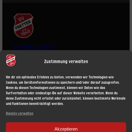
SV Fretter e.V. 1945
Zustimmung verwalten
Um dir ein optimales Erlebnis zu bieten, verwenden wir Technologien wie
Cookies, um Geräteinformationen zu speichern und/oder darauf zuzugreifen.
Wenn du diesen Technologien zustimmst, können wir Daten wie das
ÜBER UNS
RECHTLICHES
Surfverhalten oder eindeutige IDs auf dieser Website verarbeiten. Wenn du
News
Impressum
deine Zustimmung nicht erteilst oder zurückziehst, können bestimmte Merkmale
und Funktionen beeinträchtigt werden.
Vorstand
Haftungsausschluss (Disclaimer)
Mitgliedschaft
Datenschutzerklärung
Dienste verwalten
Datenschutz
Nutzungsbedingungen
Akzeptieren
Cookie-Richtlinie (EU)