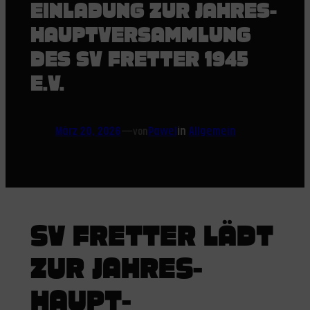
EINLADUNG ZUR JAHRES­
HAUPT­VERSAMMLUNG
DES SV FRETTER 1945
E.V.
März 20, 2026
—
Pawel
in
Allgemein
von
SV FRETTER LÄDT
ZUR JAHRES­
HAUPT­