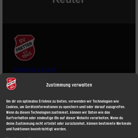
SV Fretter e.V. 1945
Zustimmung verwalten
Um dir ein optimales Erlebnis zu bieten, verwenden wir Technologien wie
Cookies, um Geräteinformationen zu speichern und/oder darauf zuzugreifen.
Wenn du diesen Technologien zustimmst, können wir Daten wie das
ÜBER UNS
RECHTLICHES
Surfverhalten oder eindeutige IDs auf dieser Website verarbeiten. Wenn du
deine Zustimmung nicht erteilst oder zurückziehst, können bestimmte Merkmale
News
Impressum
und Funktionen beeinträchtigt werden.
Vorstand
Haftungsausschluss (Disclaimer)
Mitgliedschaft
Datenschutzerklärung