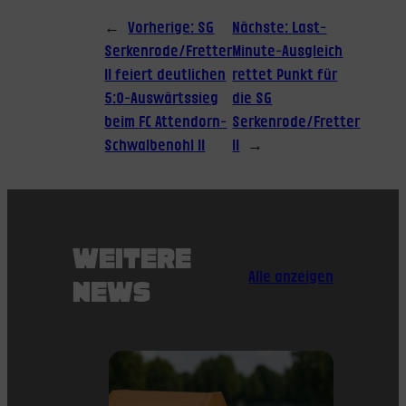
←
Vorherige:
SG
Nächste:
Last-
Serkenrode/Fretter
Minute-Ausgleich
II feiert deutlichen
rettet Punkt für
5:0-Auswärtssieg
die SG
beim FC Attendorn-
Serkenrode/Fretter
Schwalbenohl II
II
→
WEITERE
Alle anzeigen
NEWS