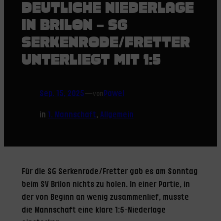
DEUTLICHE NIEDERLAGE
IN BRILON – SG
SERKENRODE/FRETTER
UNTERLIEGT MIT 1:5
Sep. 15, 2025
—
Pawel
von
in
1. Mannschaft
, 
Allgemein
Für die SG Serkenrode/Fretter gab es am Sonntag
beim SV Brilon nichts zu holen. In einer Partie, in
der von Beginn an wenig zusammenlief, musste
die Mannschaft eine klare 1:5-Niederlage