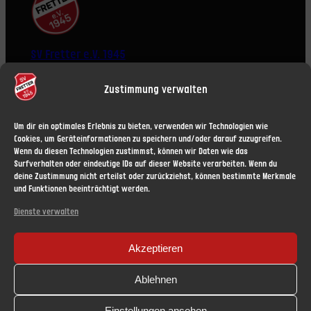
SV Fretter e.V. 1945
Zustimmung verwalten
Um dir ein optimales Erlebnis zu bieten, verwenden wir Technologien wie
Cookies, um Geräteinformationen zu speichern und/oder darauf zuzugreifen.
Wenn du diesen Technologien zustimmst, können wir Daten wie das
ÜBER UNS
RECHTLICHES
Surfverhalten oder eindeutige IDs auf dieser Website verarbeiten. Wenn du
News
Impressum
deine Zustimmung nicht erteilst oder zurückziehst, können bestimmte Merkmale
und Funktionen beeinträchtigt werden.
Vorstand
Haftungsausschluss (Disclaimer)
Mitgliedschaft
Datenschutzerklärung
Dienste verwalten
Datenschutz
Nutzungsbedingungen
Akzeptieren
Cookie-Richtlinie (EU)
SOCIAL
Ablehnen
Facebook
Einstellungen ansehen