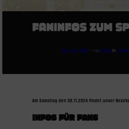
FANINFOS ZUM SP
Nov. 25, 2024
—
Pawel
in
1. Ma
von
Am Samstag den 30.11.2024 findet unser Bezirks
INFOS FÜR FANS