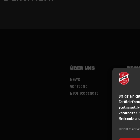
ÜBER UNS
RECH
News
Impre
Vorstand
Haftun
Mitgliedschaft
Datens
Um dir ein op
Daten
Geräteinform
Nutzu
zustimmst, k
verarbeiten.
Cookie-
Merkmale und
Dienste verw