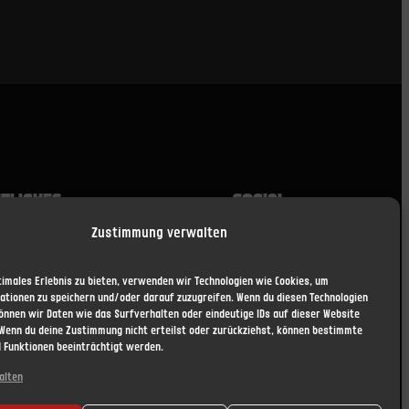
TLICHES
SOCIAL
Zustimmung verwalten
ssum
Facebook
gsausschluss (Disclaimer)
Instagram
chutzerklärung
timales Erlebnis zu bieten, verwenden wir Technologien wie Cookies, um
schutz
ationen zu speichern und/oder darauf zuzugreifen. Wenn du diesen Technologien
ngsbedingungen
önnen wir Daten wie das Surfverhalten oder eindeutige IDs auf dieser Website
 Wenn du deine Zustimmung nicht erteilst oder zurückziehst, können bestimmte
Richtlinie (EU)
 Funktionen beeinträchtigt werden.
alten