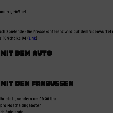
chauer geöffnet
nach Spielende (Die Pressekonferenz wird auf dem Videowürfel 
 FC Schalke 04 (
Link
)
 MIT DEM AUTO
E MIT DEN FANBUSSEN
Uhr statt, sondern um 09:30 Uhr
€ pro Flasche angeboten
ach Spielende