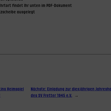
ahrtort findet Ihr unten im PDF-Dokument
tzscheibe ausgelegt
tins Heimspiel
Nächste:
Einladung zur diesjährigen Jahres
!
des SV Fretter 1945 e.V.
→