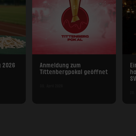
g 2026
Anmeldung zum
Ei
Tittenbergpokal geöffnet
h
SV
30. April 2026
20.