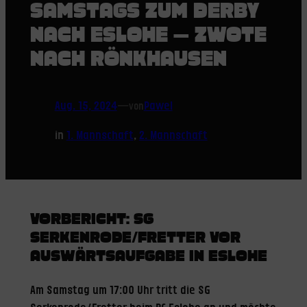
SAMSTAGS ZUM DERBY
NACH ESLOHE — ZWOTE
NACH RÖNKHAUSEN
Aug. 15, 2024
—
Pawel
von
in
1. Mannschaft
, 
2. Mannschaft
VORBERICHT: SG
SERKENRODE/FRETTER VOR
AUSWÄRTSAUFGABE IN ESLOHE
Am Samstag um 17:00 Uhr tritt die SG