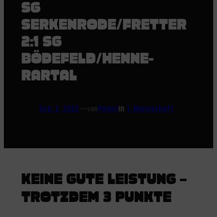
SG
SERKENRODE/FRETTER
2:1 SG
BÖDEFELD/HENNE-
RARTAL
Sep. 2, 2022
—
Pawel
in
1. Mannschaft
von
KEINE GUTE LEISTUNG –
TROTZDEM 3 PUNKTE