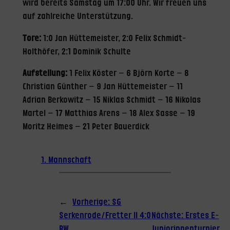
wird bereits Samstag um 17:00 Uhr. Wir freuen uns
auf zahlreiche Unterstützung.
Tore:
1:0 Jan Hüttemeister, 2:0 Felix Schmidt-
Holthöfer, 2:1 Dominik Schulte
Aufstellung:
1 Felix Köster – 6 Björn Korte – 8
Christian Günther – 9 Jan Hüttemeister – 11
Adrian Berkowitz – 15 Niklas Schmidt – 16 Nikolas
Martel – 17 Matthias Arens – 18 Alex Sasse – 19
Moritz Heimes – 21 Peter Bauerdick
1. Mannschaft
←
Vorherige:
SG
Serkenrode/Fretter II 4:0
Nächste:
Erstes E-
RW
Juniorinnenturnier