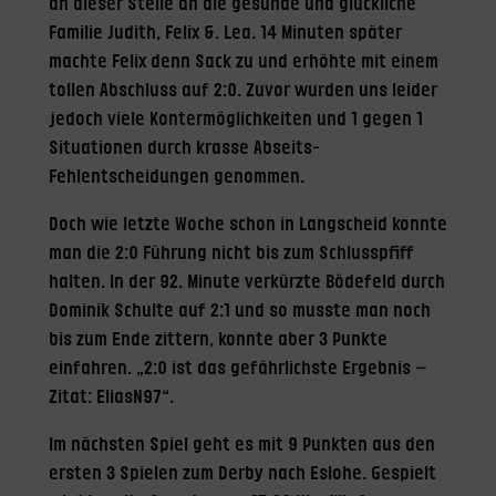
an dieser Stelle an die gesunde und glückliche
Familie Judith, Felix &. Lea. 14 Minuten später
machte Felix denn Sack zu und erhöhte mit einem
tollen Abschluss auf 2:0. Zuvor wurden uns leider
jedoch viele Kontermöglichkeiten und 1 gegen 1
Situationen durch krasse Abseits-
Fehlentscheidungen genommen.
Doch wie letzte Woche schon in Langscheid konnte
man die 2:0 Führung nicht bis zum Schlusspfiff
halten. In der 92. Minute verkürzte Bödefeld durch
Dominik Schulte auf 2:1 und so musste man noch
bis zum Ende zittern, konnte aber 3 Punkte
einfahren. „2:0 ist das gefährlichste Ergebnis –
Zitat: EliasN97“.
Im nächsten Spiel geht es mit 9 Punkten aus den
ersten 3 Spielen zum Derby nach Eslohe. Gespielt