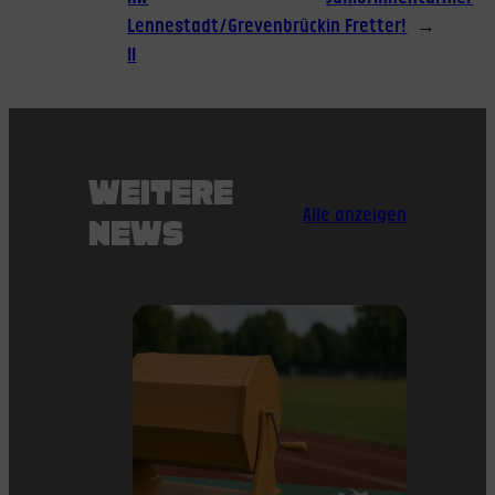
Lennestadt/Grevenbrück
in Fretter!
→
II
WEITERE
Alle anzeigen
NEWS