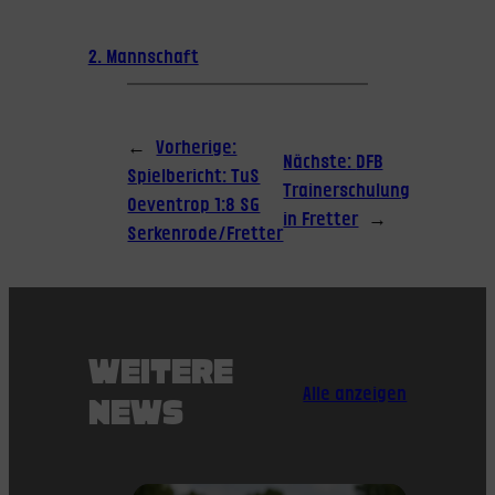
2. Mannschaft
←
Vorherige:
Nächste:
DFB
Spielbericht: TuS
Trainerschulung
Oeventrop 1:8 SG
in Fretter
→
Serkenrode/Fretter
WEITERE
Alle anzeigen
NEWS