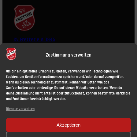
SV Fretter e.V. 1945
Zustimmung verwalten
Um dir ein optimales Erlebnis zu bieten, verwenden wir Technologien wie
Cookies, um Geräteinformationen zu speichern und/oder darauf zuzugreifen.
Wenn du diesen Technologien zustimmst, können wir Daten wie das
ÜBER UNS
RECHTLICHES
Surfverhalten oder eindeutige IDs auf dieser Website verarbeiten. Wenn du
News
Impressum
deine Zustimmung nicht erteilst oder zurückziehst, können bestimmte Merkmale
und Funktionen beeinträchtigt werden.
Vorstand
Haftungsausschluss (Disclaimer)
Mitgliedschaft
Datenschutzerklärung
Dienste verwalten
Datenschutz
Nutzungsbedingungen
Akzeptieren
Cookie-Richtlinie (EU)