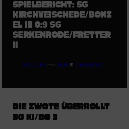
SPIELBERICHT: SG
KIRCHVEISCHEDE/BONZ
EL III 0:9 SG
SERKENRODE/FRETTER
II
Sep. 7, 2021
—
Pawel
in
2. Mannschaft
von
DIE ZWOTE ÜBERROLLT
SG KI/BO 3