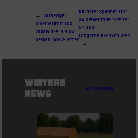
Nächste:
Spielbericht:
←
Vorherige:
SG Serkenrode/Fretter
Spielbericht: TuS
5:1 SuS
Vosswinkel 4:4 SG
Langscheid/Enkhausen
Serkenrode/Fretter
→
WEITERE
Alle anzeigen
NEWS