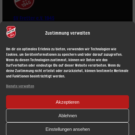
SV Fretter e.V. 1945
Zustimmung verwalten
Um dir ein optimales Erlebnis zu bieten, verwenden wir Technologien wie
Cookies, um Geräteinformationen zu speichern und/oder darauf zuzugreifen.
Wenn du diesen Technologien zustimmst, können wir Daten wie das
ÜBER UNS
RECHTLICHES
Surfverhalten oder eindeutige IDs auf dieser Website verarbeiten. Wenn du
deine Zustimmung nicht erteilst oder zurückziehst, können bestimmte Merkmale
News
Impressum
und Funktionen beeinträchtigt werden.
Vorstand
Haftungsausschluss (Disclaimer)
Mitgliedschaft
Datenschutzerklärung
Dienste verwalten
Datenschutz
Nutzungsbedingungen
Akzeptieren
Cookie-Richtlinie (EU)
SOCIAL
Ablehnen
Facebook
Einstellungen ansehen
Instagram