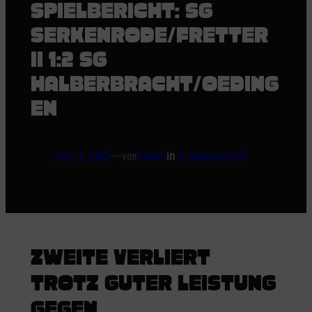
SPIELBERICHT: SG
SERKENRODE/FRETTER
II 1:2 SG
HALBERBRACHT/OEDING
EN
Dez. 1, 2021
—
Pawel
in
2. Mannschaft
von
ZWEITE VERLIERT
TROTZ GUTER LEISTUNG
GEGEN