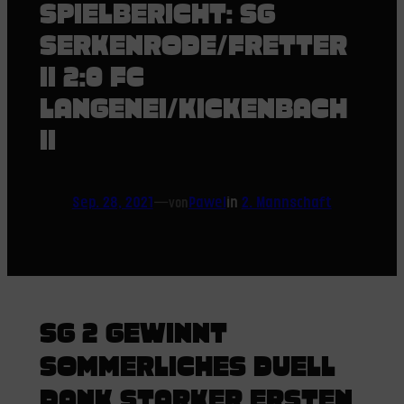
SPIELBERICHT: SG
SERKENRODE/FRETTER
II 2:0 FC
LANGENEI/KICKENBACH
II
Sep. 28, 2021
—
Pawel
in
2. Mannschaft
von
SG 2 GEWINNT
SOMMERLICHES DUELL
DANK STARKER ERSTEN