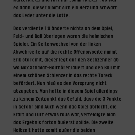
Marcel Kiekel und ruft nur „Bumm Kiekel“. So war
es dann, dieser nimmt sich ein Herz und schwart
das Leder unter die Latte.
Das verdiente 1:0 änderte nichts an dem Spiel,
Feld- und Ball überlegen waren die heimischen
Spieler. Ein Seitenwechsel von der linken
Abwehrseite auf die rechte Offensivseite nimmt
Erik stark mit, dieser legt auf den Sechzehner ab
wo Max Schmidt-Holthöfer lauert und den Ball mit
einem schönen Schlenzer in das rechte Toreck
befördert. Nun hieß es den Vorsprung nicht
abzugeben. Man hatte in diesem Spiel allerdings
zu keinem Zeitpunkt das Gefühl, dass die 3 Punkte
in Gefahr sind.Auch wenn das Spiel abflacht, die
Kraft und Luft etwas raus war, verteidigte man
das Ergebnis fortan äußerst solide. Die zweite
Halbzeit hatte somit außer die beiden