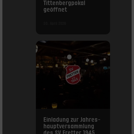
Tittenbergpokal
geöffnet
30. April 2026
Einladung zur Jahres­
haupt­versammlung
des SV Fretter 1945