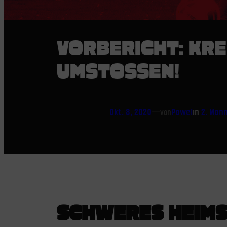
VORBERICHT: KRE
UMSTOSSEN!
Okt. 8, 2020
—
Pawel
in
2. Man
von
SCHWERES HEIMS