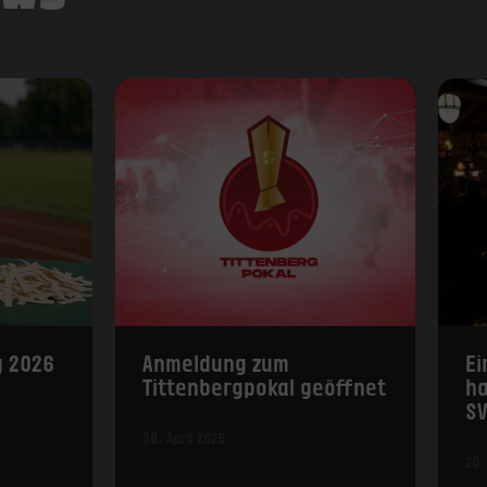
g 2026
Anmeldung zum
Ei
Tittenbergpokal geöffnet
h
SV
30. April 2026
20.