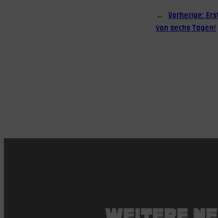
←
Vorherige:
Ers
von sechs Tagen!
WEITERE N