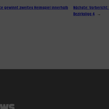
te gewinnt zweites Heimspiel innerhalb
Nächste:
Vorbericht:
Bezirksliga 4
→
EWS