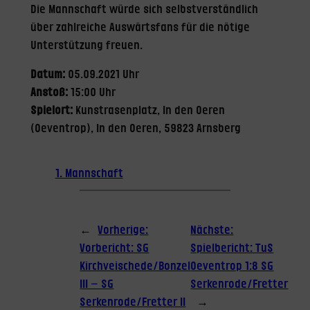
Die Mannschaft würde sich selbstverständlich
über zahlreiche Auswärtsfans für die nötige
Unterstützung freuen.
Datum:
05.09.2021 Uhr
Anstoß:
15:00 Uhr
Spielort:
Kunstrasenplatz, In den Oeren
(Oeventrop), In den Oeren, 59823 Arnsberg
1. Mannschaft
←
Vorherige:
Nächste:
Vorbericht: SG
Spielbericht: TuS
Kirchveischede/Bonzel
Oeventrop 1:8 SG
III – SG
Serkenrode/Fretter
Serkenrode/Fretter II
→