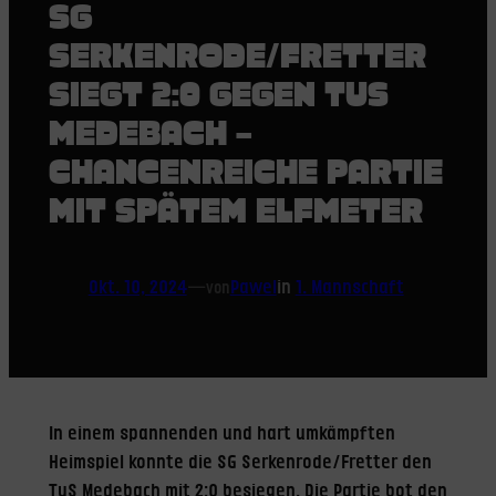
SG
SERKENRODE/FRETTER
SIEGT 2:0 GEGEN TUS
MEDEBACH –
CHANCENREICHE PARTIE
MIT SPÄTEM ELFMETER
Okt. 10, 2024
—
Pawel
in
1. Mannschaft
von
In einem spannenden und hart umkämpften
Heimspiel konnte die SG Serkenrode/Fretter den
TuS Medebach mit 2:0 besiegen. Die Partie bot den