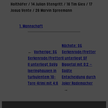
Holthöfer / 14 Julian Stengritt / 16 Tim Gies / 17
Josua Vente / 26 Marvin Spreemann
1. Mannschaft
Nächste:
SG
←
Vorherige:
SG
Serkenrode/Fretter
Serkenrode/Fretter
II unterliegt SF
II unterliegt SpVg
Biggetal mit 0:2 –
Iseringhausen in
Späte
turbulentem 10-
Entscheidung durch
Tore-Krimi mit 4:6
Joker Rademacher
→